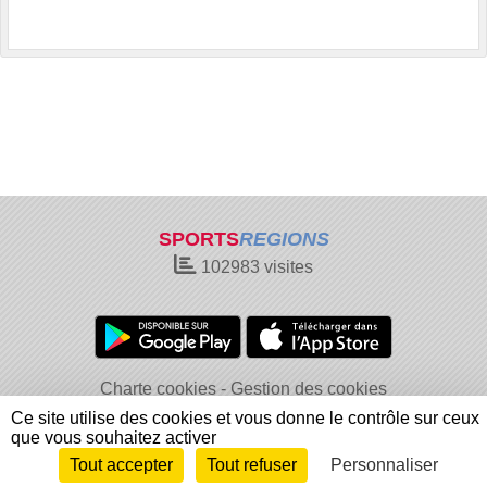
SPORTS
REGIONS
102983
visites
Charte cookies
Gestion des cookies
Informations légales
Signaler un contenu inapproprié
Ce site utilise des cookies et vous donne le contrôle sur ceux
que vous souhaitez activer
Tout accepter
Tout refuser
Personnaliser
Envie de participer ?
Connexion