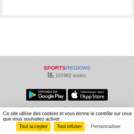
SPORTS
REGIONS
102962
visites
Charte cookies
Gestion des cookies
Ce site utilise des cookies et vous donne le contrôle sur ceux
Informations légales
Signaler un contenu inapproprié
que vous souhaitez activer
Tout accepter
Tout refuser
Personnaliser
Envie de participer ?
Connexion